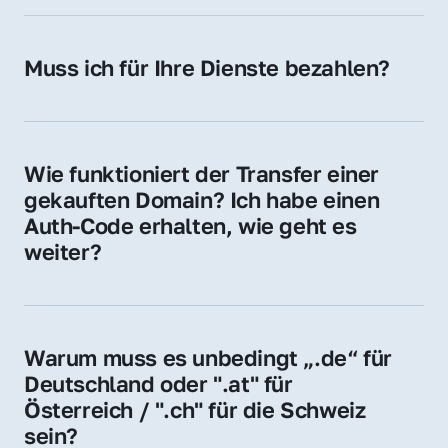
späteren Betrieb der Domain (z. B. beim 
Hosting-Anbieter) fallen geringe laufende 
Muss ich für Ihre Dienste bezahlen?
Gebühren an. Diese bewegen sich für .de 
Nein, bei uns zahlen Sie nur den Kaufpreis 
Domains bei ca. 5€ / Jahr
der Domain – ohne zusätzliche Vermittlungs- 
oder Servicegebühren.
Wie funktioniert der Transfer einer 
gekauften Domain? Ich habe einen 
Auth-Code erhalten, wie geht es 
weiter?
Mit dem Auth-Code beauftragen Sie Ihren 
Provider, die Domain zu übernehmen. Gerne 
begleiten wir Sie bei diesem einfachen und 
Warum muss es unbedingt „.de“ für 
schnellen Prozess.
Deutschland oder ".at" für 
Österreich / ".ch" für die Schweiz 
sein?