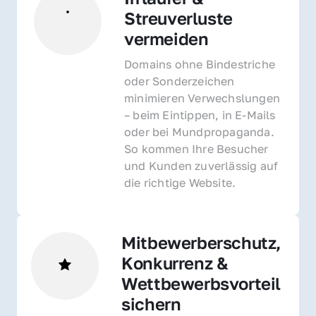
Streuverluste 
vermeiden
Domains ohne Bindestriche 
oder Sonderzeichen 
minimieren Verwechslungen 
– beim Eintippen, in E-Mails 
oder bei Mundpropaganda. 
So kommen Ihre Besucher 
und Kunden zuverlässig auf 
die richtige Website.
Mitbewerberschutz, 
Konkurrenz & 
Wettbewerbsvorteil 
sichern 