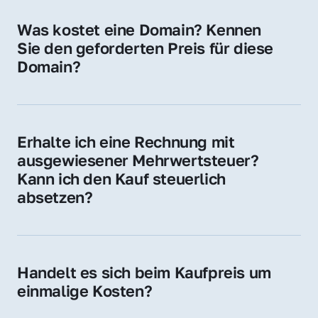
für Ihre Website, Weiterleitung, E-Mail-
Was kostet eine Domain? Kennen 
Adressen oder als digitale Investition.
Sie den geforderten Preis für diese 
Domain?
Der Preis variiert je nach Domain. Für diese 
Domain liegt ein konkreter Kaufpreis vor – 
kontaktieren Sie uns gerne für ein 
Erhalte ich eine Rechnung mit 
unverbindliches Angebot.
ausgewiesener Mehrwertsteuer? 
Kann ich den Kauf steuerlich 
absetzen?
Ja, Sie erhalten eine Rechnung mit MwSt. 
Für Unternehmen ist der Kauf in der Regel 
steuerlich absetzbar.
Handelt es sich beim Kaufpreis um 
einmalige Kosten?
Ja. Der Kaufpreis ist einmalig. Nur beim 