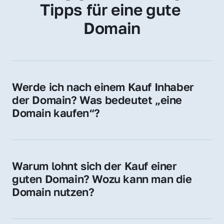
Tipps für eine gute 
Domain
Werde ich nach einem Kauf Inhaber 
der Domain? Was bedeutet „eine 
Domain kaufen“?
Ja, Sie werden der offizielle Domain-Inhaber. 
Sie erhalten alle Rechte zur Nutzung, 
Verwaltung oder Weiterveräußerung der 
Warum lohnt sich der Kauf einer 
Domain.
guten Domain? Wozu kann man die 
Domain nutzen?
Eine starke Domain steigert Sichtbarkeit, 
Vertrauen und Markenwert. Nutzen Sie sie 